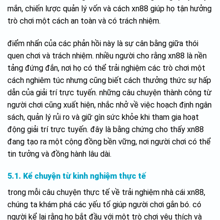
mắn, chiến lược quản lý vốn và cách xn88 giúp họ tận hưởng
trò chơi một cách an toàn và có trách nhiệm.
điểm nhấn của các phản hồi này là sự cân bằng giữa thói
quen chơi và trách nhiệm. nhiều người cho rằng xn88 là nền
tảng đứng đắn, nơi họ có thể trải nghiệm các trò chơi một
cách nghiêm túc nhưng cũng biết cách thưởng thức sự hấp
dẫn của giải trí trực tuyến. những câu chuyện thành công từ
người chơi cũng xuất hiện, nhắc nhở về việc hoạch định ngân
sách, quản lý rủi ro và giữ gìn sức khỏe khi tham gia hoạt
động giải trí trực tuyến. đây là bằng chứng cho thấy xn88
đang tạo ra một cộng đồng bền vững, nơi người chơi có thể
tin tưởng và đồng hành lâu dài.
5.1. Kể chuyện từ kinh nghiệm thực tế
trong mỗi câu chuyện thực tế về trải nghiệm nhà cái xn88,
chúng ta khám phá các yếu tố giúp người chơi gắn bó. có
người kể lại rằng họ bắt đầu với một trò chơi yêu thích và