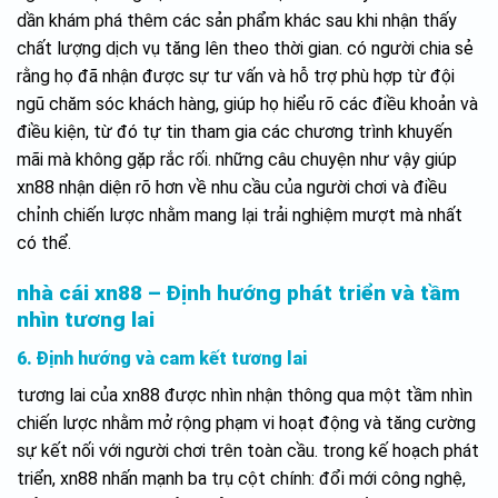
dần khám phá thêm các sản phẩm khác sau khi nhận thấy
chất lượng dịch vụ tăng lên theo thời gian. có người chia sẻ
rằng họ đã nhận được sự tư vấn và hỗ trợ phù hợp từ đội
ngũ chăm sóc khách hàng, giúp họ hiểu rõ các điều khoản và
điều kiện, từ đó tự tin tham gia các chương trình khuyến
mãi mà không gặp rắc rối. những câu chuyện như vậy giúp
xn88 nhận diện rõ hơn về nhu cầu của người chơi và điều
chỉnh chiến lược nhằm mang lại trải nghiệm mượt mà nhất
có thể.
nhà cái xn88 – Định hướng phát triển và tầm
nhìn tương lai
6. Định hướng và cam kết tương lai
tương lai của xn88 được nhìn nhận thông qua một tầm nhìn
chiến lược nhằm mở rộng phạm vi hoạt động và tăng cường
sự kết nối với người chơi trên toàn cầu. trong kế hoạch phát
triển, xn88 nhấn mạnh ba trụ cột chính: đổi mới công nghệ,