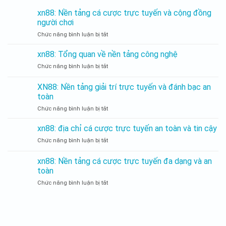
xn88: Nền tảng cá cược trực tuyến và cộng đồng
người chơi
Chức năng bình luận bị tắt
xn88:
Nền
tảng
xn88: Tổng quan về nền tảng công nghệ
cá
Chức năng bình luận bị tắt
xn88:
cược
Tổng
trực
quan
XN88: Nền tảng giải trí trực tuyến và đánh bạc an
tuyến
về
và
toàn
nền
cộng
Chức năng bình luận bị tắt
XN88:
tảng
đồng
Nền
công
người
tảng
nghệ
xn88: địa chỉ cá cược trực tuyến an toàn và tin cậy
chơi
giải
Chức năng bình luận bị tắt
xn88:
trí
địa
trực
chỉ
xn88: Nền tảng cá cược trực tuyến đa dạng và an
tuyến
cá
và
toàn
cược
đánh
Chức năng bình luận bị tắt
xn88:
trực
bạc
Nền
tuyến
an
tảng
an
toàn
cá
toàn
cược
và
trực