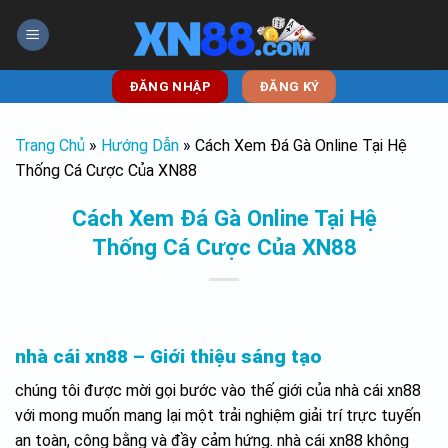
Skip
to
content
ĐĂNG NHẬP
ĐĂNG KÝ
Trang Chủ
»
Hướng Dẫn
»
Cách Xem Đá Gà Online Tại Hệ
Thống Cá Cược Của XN88
Cách Xem Đá Gà Online Tại Hệ
Thống Cá Cược Của XN88
nhà cái xn88 – Giới thiệu sáng tạo
chúng tôi được mời gọi bước vào thế giới của nhà cái xn88
với mong muốn mang lại một trải nghiệm giải trí trực tuyến
an toàn, công bằng và đầy cảm hứng. nhà cái xn88 không