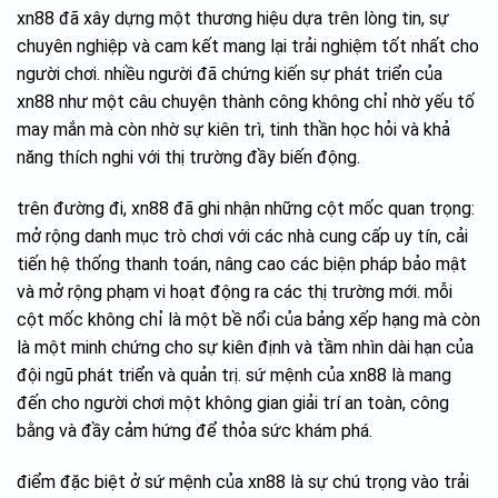
xn88 đã xây dựng một thương hiệu dựa trên lòng tin, sự
chuyên nghiệp và cam kết mang lại trải nghiệm tốt nhất cho
người chơi. nhiều người đã chứng kiến sự phát triển của
xn88 như một câu chuyện thành công không chỉ nhờ yếu tố
may mắn mà còn nhờ sự kiên trì, tinh thần học hỏi và khả
năng thích nghi với thị trường đầy biến động.
trên đường đi, xn88 đã ghi nhận những cột mốc quan trọng:
mở rộng danh mục trò chơi với các nhà cung cấp uy tín, cải
tiến hệ thống thanh toán, nâng cao các biện pháp bảo mật
và mở rộng phạm vi hoạt động ra các thị trường mới. mỗi
cột mốc không chỉ là một bề nổi của bảng xếp hạng mà còn
là một minh chứng cho sự kiên định và tầm nhìn dài hạn của
đội ngũ phát triển và quản trị. sứ mệnh của xn88 là mang
đến cho người chơi một không gian giải trí an toàn, công
bằng và đầy cảm hứng để thỏa sức khám phá.
điểm đặc biệt ở sứ mệnh của xn88 là sự chú trọng vào trải