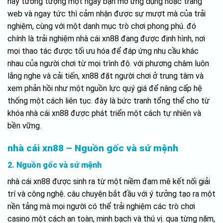
hãy tưởng tượng một ngày bạn mở ứng dụng hoặc trang
web và ngay tức thì cảm nhận được sự mượt mà của trải
nghiệm, cùng với một danh mục trò chơi phong phú. đó
chính là trải nghiệm nhà cái xn88 đang được định hình, nơi
mọi thao tác được tối ưu hóa để đáp ứng nhu cầu khác
nhau của người chơi từ mọi trình độ. với phương châm luôn
lắng nghe và cải tiến, xn88 đặt người chơi ở trung tâm và
xem phản hồi như một nguồn lực quý giá để nâng cấp hệ
thống một cách liên tục. đây là bức tranh tổng thể cho từ
khóa nhà cái xn88 được phát triển một cách tự nhiên và
bền vững.
nhà cái xn88 – Nguồn gốc và sứ mệnh
2. Nguồn gốc và sứ mệnh
nhà cái xn88 được sinh ra từ một niềm đam mê kết nối giải
trí và công nghệ. câu chuyện bắt đầu với ý tưởng tạo ra một
nền tảng mà mọi người có thể trải nghiệm các trò chơi
casino một cách an toàn, minh bạch và thú vị. qua từng năm,