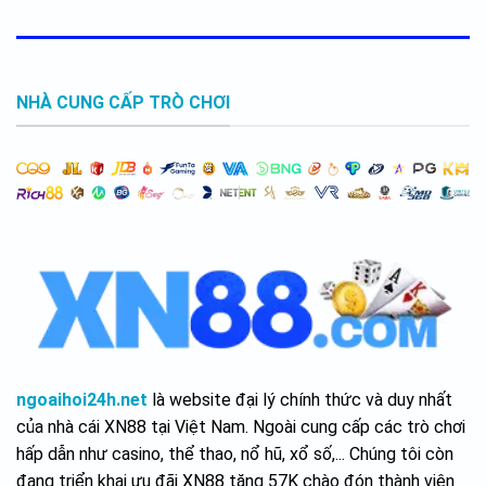
tin
tuyến
cậy
đa
dạng
và
an
NHÀ CUNG CẤP TRÒ CHƠI
toàn
ngoaihoi24h.net
là website đại lý chính thức và duy nhất
của nhà cái XN88 tại Việt Nam. Ngoài cung cấp các trò chơi
hấp dẫn như casino, thể thao, nổ hũ, xổ số,... Chúng tôi còn
đang triển khai ưu đãi XN88 tặng 57K chào đón thành viên