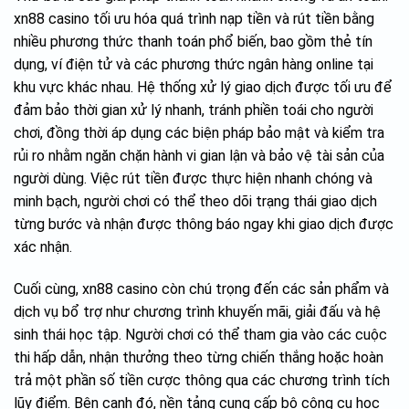
xn88 casino tối ưu hóa quá trình nạp tiền và rút tiền bằng
nhiều phương thức thanh toán phổ biến, bao gồm thẻ tín
dụng, ví điện tử và các phương thức ngân hàng online tại
khu vực khác nhau. Hệ thống xử lý giao dịch được tối ưu để
đảm bảo thời gian xử lý nhanh, tránh phiền toái cho người
chơi, đồng thời áp dụng các biện pháp bảo mật và kiểm tra
rủi ro nhằm ngăn chặn hành vi gian lận và bảo vệ tài sản của
người dùng. Việc rút tiền được thực hiện nhanh chóng và
minh bạch, người chơi có thể theo dõi trạng thái giao dịch
từng bước và nhận được thông báo ngay khi giao dịch được
xác nhận.
Cuối cùng, xn88 casino còn chú trọng đến các sản phẩm và
dịch vụ bổ trợ như chương trình khuyến mãi, giải đấu và hệ
sinh thái học tập. Người chơi có thể tham gia vào các cuộc
thi hấp dẫn, nhận thưởng theo từng chiến thắng hoặc hoàn
trả một phần số tiền cược thông qua các chương trình tích
lũy điểm. Bên cạnh đó, nền tảng cung cấp bộ công cụ học