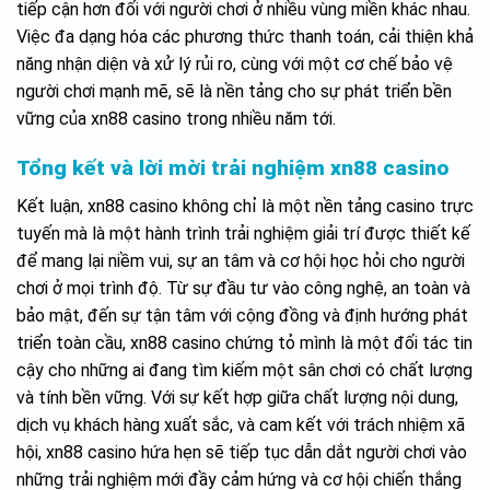
tiếp cận hơn đối với người chơi ở nhiều vùng miền khác nhau.
Việc đa dạng hóa các phương thức thanh toán, cải thiện khả
năng nhận diện và xử lý rủi ro, cùng với một cơ chế bảo vệ
người chơi mạnh mẽ, sẽ là nền tảng cho sự phát triển bền
vững của xn88 casino trong nhiều năm tới.
Tổng kết và lời mời trải nghiệm xn88 casino
Kết luận, xn88 casino không chỉ là một nền tảng casino trực
tuyến mà là một hành trình trải nghiệm giải trí được thiết kế
để mang lại niềm vui, sự an tâm và cơ hội học hỏi cho người
chơi ở mọi trình độ. Từ sự đầu tư vào công nghệ, an toàn và
bảo mật, đến sự tận tâm với cộng đồng và định hướng phát
triển toàn cầu, xn88 casino chứng tỏ mình là một đối tác tin
cậy cho những ai đang tìm kiếm một sân chơi có chất lượng
và tính bền vững. Với sự kết hợp giữa chất lượng nội dung,
dịch vụ khách hàng xuất sắc, và cam kết với trách nhiệm xã
hội, xn88 casino hứa hẹn sẽ tiếp tục dẫn dắt người chơi vào
những trải nghiệm mới đầy cảm hứng và cơ hội chiến thắng