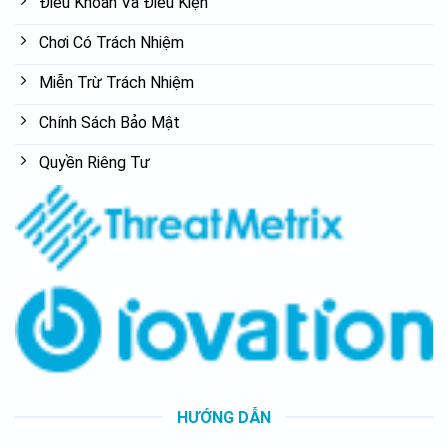
Điều Khoản Và Điều Kiện
Chơi Có Trách Nhiệm
Miễn Trừ Trách Nhiệm
Chính Sách Bảo Mật
Quyền Riêng Tư
HƯỚNG DẪN