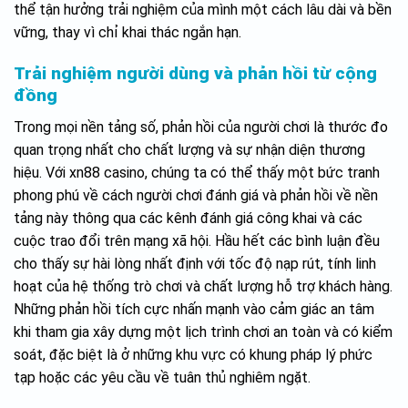
thể tận hưởng trải nghiệm của mình một cách lâu dài và bền
vững, thay vì chỉ khai thác ngắn hạn.
Trải nghiệm người dùng và phản hồi từ cộng
đồng
Trong mọi nền tảng số, phản hồi của người chơi là thước đo
quan trọng nhất cho chất lượng và sự nhận diện thương
hiệu. Với xn88 casino, chúng ta có thể thấy một bức tranh
phong phú về cách người chơi đánh giá và phản hồi về nền
tảng này thông qua các kênh đánh giá công khai và các
cuộc trao đổi trên mạng xã hội. Hầu hết các bình luận đều
cho thấy sự hài lòng nhất định với tốc độ nạp rút, tính linh
hoạt của hệ thống trò chơi và chất lượng hỗ trợ khách hàng.
Những phản hồi tích cực nhấn mạnh vào cảm giác an tâm
khi tham gia xây dựng một lịch trình chơi an toàn và có kiểm
soát, đặc biệt là ở những khu vực có khung pháp lý phức
tạp hoặc các yêu cầu về tuân thủ nghiêm ngặt.