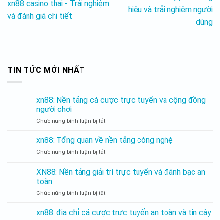
xn88 casino thai - Trải nghiệm
hiệu và trải nghiệm người
và đánh giá chi tiết
dùng
TIN TỨC MỚI NHẤT
xn88: Nền tảng cá cược trực tuyến và cộng đồng
người chơi
Chức năng bình luận bị tắt
xn88:
Nền
tảng
xn88: Tổng quan về nền tảng công nghệ
cá
Chức năng bình luận bị tắt
xn88:
cược
Tổng
trực
quan
XN88: Nền tảng giải trí trực tuyến và đánh bạc an
tuyến
về
và
toàn
nền
cộng
Chức năng bình luận bị tắt
XN88:
tảng
đồng
Nền
công
người
tảng
nghệ
xn88: địa chỉ cá cược trực tuyến an toàn và tin cậy
chơi
giải