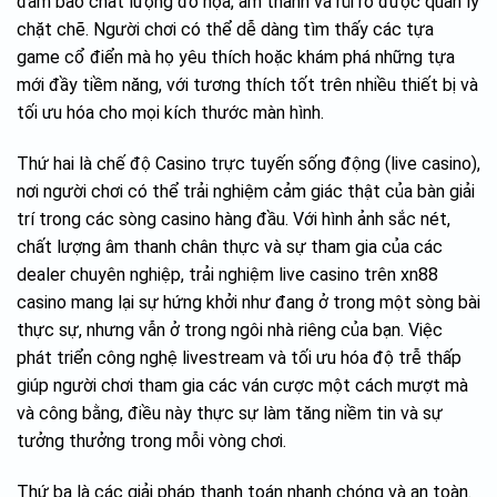
đảm bảo chất lượng đồ họa, âm thanh và rủi ro được quản lý
chặt chẽ. Người chơi có thể dễ dàng tìm thấy các tựa
game cổ điển mà họ yêu thích hoặc khám phá những tựa
mới đầy tiềm năng, với tương thích tốt trên nhiều thiết bị và
tối ưu hóa cho mọi kích thước màn hình.
Thứ hai là chế độ Casino trực tuyến sống động (live casino),
nơi người chơi có thể trải nghiệm cảm giác thật của bàn giải
trí trong các sòng casino hàng đầu. Với hình ảnh sắc nét,
chất lượng âm thanh chân thực và sự tham gia của các
dealer chuyên nghiệp, trải nghiệm live casino trên xn88
casino mang lại sự hứng khởi như đang ở trong một sòng bài
thực sự, nhưng vẫn ở trong ngôi nhà riêng của bạn. Việc
phát triển công nghệ livestream và tối ưu hóa độ trễ thấp
giúp người chơi tham gia các ván cược một cách mượt mà
và công bằng, điều này thực sự làm tăng niềm tin và sự
tưởng thưởng trong mỗi vòng chơi.
Thứ ba là các giải pháp thanh toán nhanh chóng và an toàn.