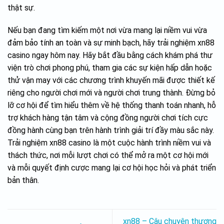
thật sự.
Nếu bạn đang tìm kiếm một nơi vừa mang lại niềm vui vừa
đảm bảo tính an toàn và sự minh bạch, hãy trải nghiệm xn88
casino ngay hôm nay. Hãy bắt đầu bằng cách khám phá thư
viện trò chơi phong phú, tham gia các sự kiện hấp dẫn hoặc
thử vận may với các chương trình khuyến mãi được thiết kế
riêng cho người chơi mới và người chơi trung thành. Đừng bỏ
lỡ cơ hội để tìm hiểu thêm về hệ thống thanh toán nhanh, hỗ
trợ khách hàng tận tâm và cộng đồng người chơi tích cực
đồng hành cùng bạn trên hành trình giải trí đầy màu sắc này.
Trải nghiệm xn88 casino là một cuộc hành trình niềm vui và
thách thức, nơi mỗi lượt chơi có thể mở ra một cơ hội mới
và mỗi quyết định cược mang lại cơ hội học hỏi và phát triển
bản thân.
xn88 – Câu chuyện thương