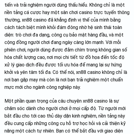
tiến và trải nghiệm người dùng thấu hiểu. Không chỉ là một
nền tảng cá cược hay một sân chơi casino trực tuyến thông
thường, xn88 casino đã khẳng định vị thế của mình bằng
cách tách biệt mình khỏi đám đông nhờ hệ sinh thái toàn
diện: trò chơi đa dạng, công cụ bảo mật hàng đầu, và một
cộng đồng người chơi đang ngày càng lớn mạnh. Với mỗi
phiên chơi, người dùng được đắm chìm trong không gian số
hóa chất lượng cao, nơi mọi chi tiết từ đồ họa đến tốc độ
xử lý giao dịch đều được tối ưu hóa để mang lại sự hứng
khởi và yên tâm tối đa. Có thể nói, xn88 casino không chỉ là
nơi bạn gặp may mà còn là nơi bạn trải nghiệm một chuẩn
mực mới cho ngành công nghiệp này.
Một phần quan trọng của câu chuyện xn88 casino là sự
chăm sóc dành cho người chơi ở mọi cấp độ. Từ người mới
bắt đầu cho tới cao thủ dày dặn kinh nghiệm, nền tảng này
đều cung cấp những công cụ hỗ trợ học hỏi và cải thiện kỹ
năng một cách tự nhiên. Bạn có thể bắt đầu với giao diện