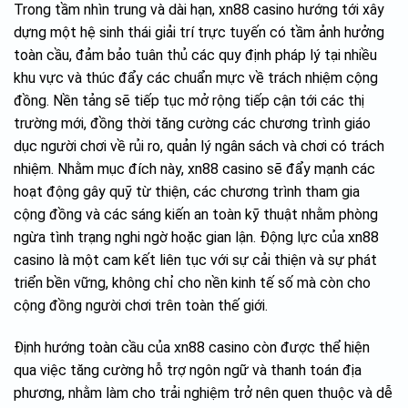
Trong tầm nhìn trung và dài hạn, xn88 casino hướng tới xây
dựng một hệ sinh thái giải trí trực tuyến có tầm ảnh hưởng
toàn cầu, đảm bảo tuân thủ các quy định pháp lý tại nhiều
khu vực và thúc đẩy các chuẩn mực về trách nhiệm cộng
đồng. Nền tảng sẽ tiếp tục mở rộng tiếp cận tới các thị
trường mới, đồng thời tăng cường các chương trình giáo
dục người chơi về rủi ro, quản lý ngân sách và chơi có trách
nhiệm. Nhằm mục đích này, xn88 casino sẽ đẩy mạnh các
hoạt động gây quỹ từ thiện, các chương trình tham gia
cộng đồng và các sáng kiến an toàn kỹ thuật nhằm phòng
ngừa tình trạng nghi ngờ hoặc gian lận. Động lực của xn88
casino là một cam kết liên tục với sự cải thiện và sự phát
triển bền vững, không chỉ cho nền kinh tế số mà còn cho
cộng đồng người chơi trên toàn thế giới.
Định hướng toàn cầu của xn88 casino còn được thể hiện
qua việc tăng cường hỗ trợ ngôn ngữ và thanh toán địa
phương, nhằm làm cho trải nghiệm trở nên quen thuộc và dễ