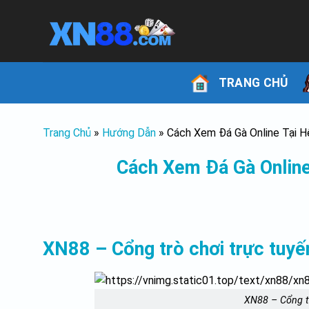
Skip
to
content
TRANG CHỦ
Trang Chủ
»
Hướng Dẫn
»
Cách Xem Đá Gà Online Tại 
Cách Xem Đá Gà Onlin
XN88 – Cổng trò chơi trực tuyến
XN88 – Cổng tr