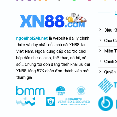
Điều K
ngoaihoi24h.net
là website đại lý chính
Chơi C
thức và duy nhất của nhà cái XN88 tại
Miễn T
Việt Nam. Ngoài cung cấp các trò chơi
hấp dẫn như casino, thể thao, nổ hũ, xổ
Chính 
số,... Chúng tôi còn đang triển khai ưu đãi
XN88 tặng 57K chào đón thành viên mới
Quyền 
tham gia.