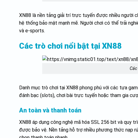
XN88 là nền tảng giải trí trực tuyến được nhiều người 
hệ thống bảo mật mạnh mẽ. Người chơi có thể trải nghiệ
và e-sports.
Các trò chơi nổi bật tại XN88
Các 
Danh mục trò chơi tại XN88 phong phú với các tựa game
đánh bạc (slots), chơi bài trực tuyến hoặc tham gia cượ
An toàn và thanh toán
XN88 áp dụng công nghệ mã hóa SSL 256 bit và quy trì
được bảo vệ. Nền tảng hỗ trợ nhiều phương thức nạp rút
chọn thanh toán nhanh.