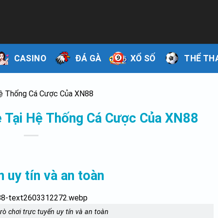
CASINO
ĐÁ GÀ
XỔ SỐ
THỂ TH
Hệ Thống Cá Cược Của XN88
e Tại Hệ Thống Cá Cược Của XN88
 uy tín và an toàn
ò chơi trực tuyến uy tín và an toàn