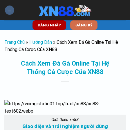
Skip
to
content
ĐĂNG NHẬP
ĐĂNG KÝ
Trang Chủ
»
Hướng Dẫn
»
Cách Xem Đá Gà Online Tại Hệ
Thống Cá Cược Của XN88
Cách Xem Đá Gà Online Tại Hệ
Thống Cá Cược Của XN88
Giới thiệu xn88
Giao diện và trải nghiệm người dùng