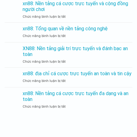
xn88: Nền tảng cá cược trực tuyến và cộng đồng
người chơi
Chức năng bình luận bị tắt
xn88:
Nền
tảng
xn88: Tổng quan về nền tảng công nghệ
cá
Chức năng bình luận bị tắt
xn88:
cược
Tổng
trực
quan
XN88: Nền tảng giải trí trực tuyến và đánh bạc an
tuyến
về
và
toàn
nền
cộng
Chức năng bình luận bị tắt
XN88:
tảng
đồng
Nền
công
người
tảng
nghệ
xn88: địa chỉ cá cược trực tuyến an toàn và tin cậy
chơi
giải
Chức năng bình luận bị tắt
xn88:
trí
địa
trực
chỉ
xn88: Nền tảng cá cược trực tuyến đa dạng và an
tuyến
cá
và
toàn
cược
đánh
Chức năng bình luận bị tắt
xn88:
trực
bạc
Nền
tuyến
an
tảng
an
toàn
cá
toàn
cược
và
trực
tin