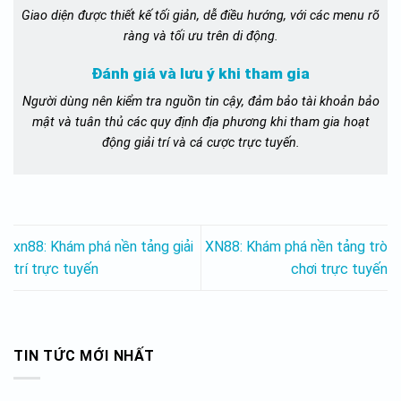
Giao diện được thiết kế tối giản, dễ điều hướng, với các menu rõ
ràng và tối ưu trên di động.
Đánh giá và lưu ý khi tham gia
Người dùng nên kiểm tra nguồn tin cậy, đảm bảo tài khoản bảo
mật và tuân thủ các quy định địa phương khi tham gia hoạt
động giải trí và cá cược trực tuyến.
xn88: Khám phá nền tảng giải
XN88: Khám phá nền tảng trò
trí trực tuyến
chơi trực tuyến
TIN TỨC MỚI NHẤT