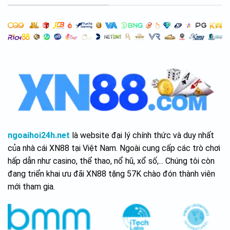
ngoaihoi24h.net
là website đại lý chính thức và duy nhất
của nhà cái XN88 tại Việt Nam. Ngoài cung cấp các trò chơi
hấp dẫn như casino, thể thao, nổ hũ, xổ số,... Chúng tôi còn
đang triển khai ưu đãi XN88 tặng 57K chào đón thành viên
mới tham gia.