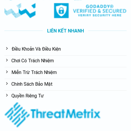
LIÊN KẾT NHANH
Điều Khoản Và Điều Kiện
Chơi Có Trách Nhiệm
Miễn Trừ Trách Nhiệm
Chính Sách Bảo Mật
Quyền Riêng Tư