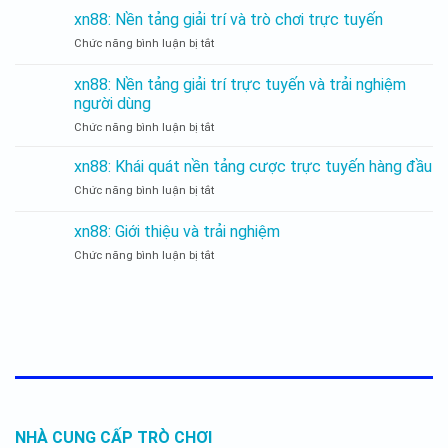
Tổng
xn88: Nền tảng giải trí và trò chơi trực tuyến
quan
Chức năng bình luận bị tắt
xn88:
và
Nền
Tiềm
tảng
năng
xn88: Nền tảng giải trí trực tuyến và trải nghiệm
giải
người dùng
trí
Chức năng bình luận bị tắt
xn88:
và
Nền
trò
tảng
chơi
xn88: Khái quát nền tảng cược trực tuyến hàng đầu
giải
trực
Chức năng bình luận bị tắt
xn88:
trí
tuyến
Khái
trực
quát
xn88: Giới thiệu và trải nghiệm
tuyến
nền
và
Chức năng bình luận bị tắt
xn88:
tảng
trải
Giới
cược
nghiệm
thiệu
trực
người
và
tuyến
dùng
trải
hàng
nghiệm
đầu
NHÀ CUNG CẤP TRÒ CHƠI