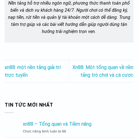
Nền tảng hỗ trợ nhiều ngôn ngữ, phương thức thanh toán phổ
biến và dịch vụ khách hàng 24/7. Người chơi có thể đăng ký,
nạp tiền, rút tiền và quản lý tài khoản một cách dễ dàng. Trung
tâm trợ giúp và các bài viết hướng dẫn giúp người dùng tận
hưởng trải nghiệm trọn vẹn.
xn88: một nền tảng giải trí
Xn88: Một tổng quan về nền
trực tuyến
tảng trò chơi và cá cược
TIN TỨC MỚI NHẤT
xn88 – Tổng quan và Tiềm năng
Chức năng bình luận bị tắt
xn88
–