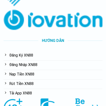
HƯỚNG DẪN
Đăng Ký XN88
Đăng Nhập XN88
Nạp Tiền XN88
Rút Tiền XN88
Tải App XN88