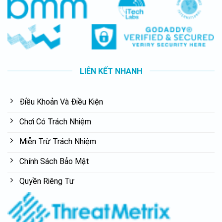
LIÊN KẾT NHANH
Điều Khoản Và Điều Kiện
Chơi Có Trách Nhiệm
Miễn Trừ Trách Nhiệm
Chính Sách Bảo Mật
Quyền Riêng Tư