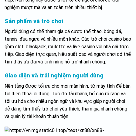
nghiệm mượt mà và an toàn trên nhiều thiết bị.
Sản phẩm và trò chơi
Người dùng có thể tham gia cá cược thể thao, bóng đá,
tennis, đua ngựa và nhiều môn khác. Các trò chơi casino bao
gồm slot, blackjack, roulette và live casino với nhà cái trực
tiếp. Giao diện trực quan, hiệu suất cao và người chơi có thể
tìm thấy ưu đãi và tính năng hỗ trợ nhanh chóng.
Giao diện và trải nghiệm người dùng
Nền tảng được tối ưu cho mọi màn hình, từ máy tính để bàn
tới điện thoại di động. Tốc độ tải nhanh, bố cục rõ ràng và
tối ưu hóa cho nhiều ngôn ngữ và khu vực giúp người chơi
dễ dàng tìm thấy trò chơi yêu thích, tham gia nhanh chóng
và quản lý tài khoản thuận tiện.