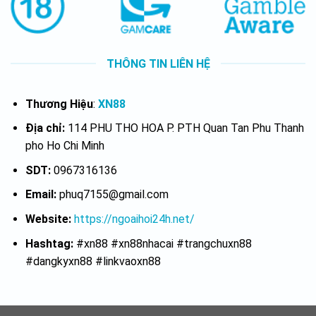
THÔNG TIN LIÊN HỆ
Thương Hiệu
:
XN88
Địa chỉ:
114 PHU THO HOA P. PTH Quan Tan Phu Thanh
pho Ho Chi Minh
SDT:
0967316136
Email:
phuq7155@gmail.com
Website:
https://ngoaihoi24h.net/
Hashtag:
#xn88 #xn88nhacai #trangchuxn88
#dangkyxn88 #linkvaoxn88