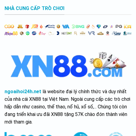
nghiệm
người
NHÀ CUNG CẤP TRÒ CHƠI
dùng
ngoaihoi24h.net
là website đại lý chính thức và duy nhất
của nhà cái XN88 tại Việt Nam. Ngoài cung cấp các trò chơi
hấp dẫn như casino, thể thao, nổ hũ, xổ số,... Chúng tôi còn
đang triển khai ưu đãi XN88 tặng 57K chào đón thành viên
mới tham gia.