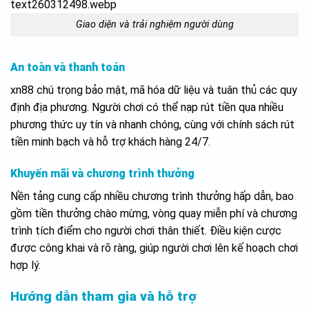
Giao diện và trải nghiệm người dùng
An toàn và thanh toán
xn88 chú trọng bảo mật, mã hóa dữ liệu và tuân thủ các quy
định địa phương. Người chơi có thể nạp rút tiền qua nhiều
phương thức uy tín và nhanh chóng, cùng với chính sách rút
tiền minh bạch và hỗ trợ khách hàng 24/7.
Khuyến mãi và chương trình thưởng
Nền tảng cung cấp nhiều chương trình thưởng hấp dẫn, bao
gồm tiền thưởng chào mừng, vòng quay miễn phí và chương
trình tích điểm cho người chơi thân thiết. Điều kiện cược
được công khai và rõ ràng, giúp người chơi lên kế hoạch chơi
hợp lý.
Hướng dẫn tham gia và hỗ trợ