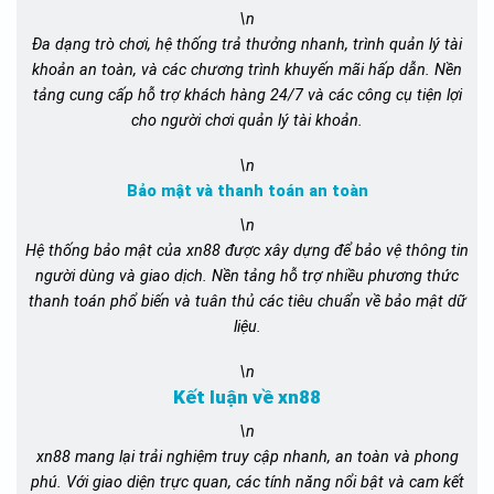
\n
Đa dạng trò chơi, hệ thống trả thưởng nhanh, trình quản lý tài
khoản an toàn, và các chương trình khuyến mãi hấp dẫn. Nền
tảng cung cấp hỗ trợ khách hàng 24/7 và các công cụ tiện lợi
cho người chơi quản lý tài khoản.
\n
Bảo mật và thanh toán an toàn
\n
Hệ thống bảo mật của xn88 được xây dựng để bảo vệ thông tin
người dùng và giao dịch. Nền tảng hỗ trợ nhiều phương thức
thanh toán phổ biến và tuân thủ các tiêu chuẩn về bảo mật dữ
liệu.
\n
Kết luận về xn88
\n
xn88 mang lại trải nghiệm truy cập nhanh, an toàn và phong
phú. Với giao diện trực quan, các tính năng nổi bật và cam kết