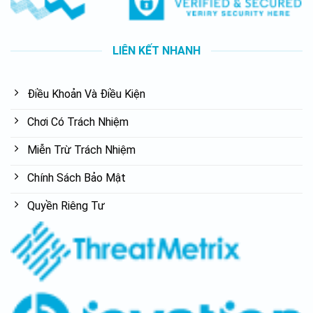
LIÊN KẾT NHANH
Điều Khoản Và Điều Kiện
Chơi Có Trách Nhiệm
Miễn Trừ Trách Nhiệm
Chính Sách Bảo Mật
Quyền Riêng Tư