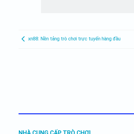
xn88: Nền tảng trò chơi trực tuyến hàng đầu
NHÀ CUNG CẤP TRÒ CHƠI