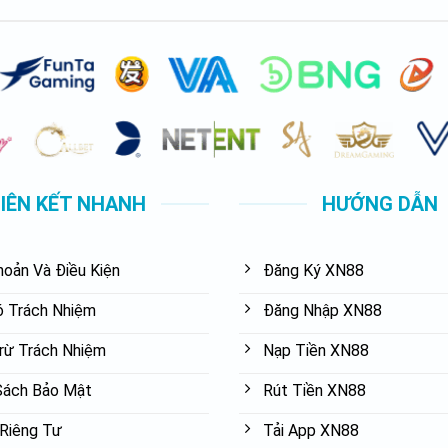
LIÊN KẾT NHANH
HƯỚNG DẪN
hoản Và Điều Kiện
Đăng Ký XN88
ó Trách Nhiệm
Đăng Nhập XN88
rừ Trách Nhiệm
Nạp Tiền XN88
Sách Bảo Mật
Rút Tiền XN88
Riêng Tư
Tải App XN88