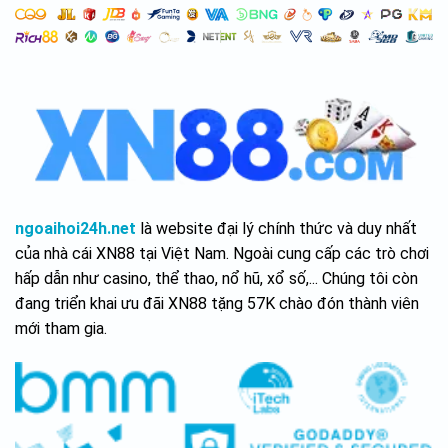
ngoaihoi24h.net
là website đại lý chính thức và duy nhất
của nhà cái XN88 tại Việt Nam. Ngoài cung cấp các trò chơi
hấp dẫn như casino, thể thao, nổ hũ, xổ số,... Chúng tôi còn
đang triển khai ưu đãi XN88 tặng 57K chào đón thành viên
mới tham gia.