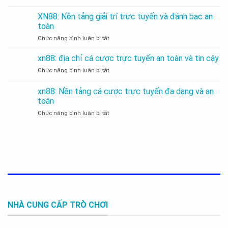
Tổng
trực
quan
XN88: Nền tảng giải trí trực tuyến và đánh bạc an
tuyến
về
và
toàn
nền
cộng
Chức năng bình luận bị tắt
XN88:
tảng
đồng
Nền
công
người
tảng
nghệ
xn88: địa chỉ cá cược trực tuyến an toàn và tin cậy
chơi
giải
Chức năng bình luận bị tắt
xn88:
trí
địa
trực
chỉ
xn88: Nền tảng cá cược trực tuyến đa dạng và an
tuyến
cá
và
toàn
cược
đánh
Chức năng bình luận bị tắt
xn88:
trực
bạc
Nền
tuyến
an
tảng
an
toàn
cá
toàn
cược
và
trực
tin
tuyến
cậy
đa
dạng
và
an
NHÀ CUNG CẤP TRÒ CHƠI
toàn