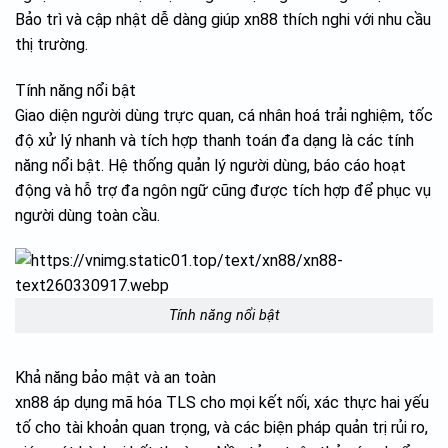
Bảo trì và cập nhật dễ dàng giúp xn88 thích nghi với nhu cầu
thị trường.
Tính năng nổi bật
Giao diện người dùng trực quan, cá nhân hoá trải nghiệm, tốc
độ xử lý nhanh và tích hợp thanh toán đa dạng là các tính
năng nổi bật. Hệ thống quản lý người dùng, báo cáo hoạt
động và hỗ trợ đa ngôn ngữ cũng được tích hợp để phục vụ
người dùng toàn cầu.
Tính năng nổi bật
Khả năng bảo mật và an toàn
xn88 áp dụng mã hóa TLS cho mọi kết nối, xác thực hai yếu
tố cho tài khoản quan trọng, và các biện pháp quản trị rủi ro,