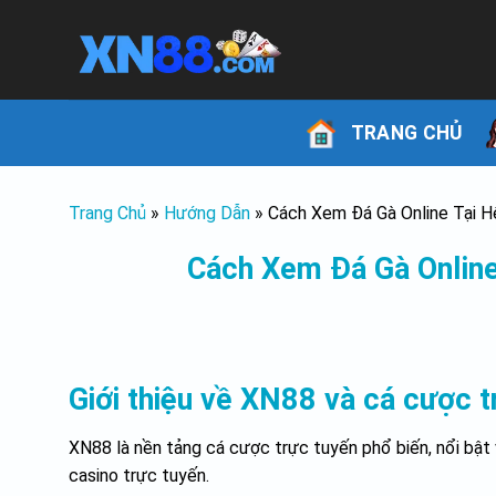
Skip
to
content
TRANG CHỦ
Trang Chủ
»
Hướng Dẫn
»
Cách Xem Đá Gà Online Tại 
Cách Xem Đá Gà Onlin
Giới thiệu về XN88 và cá cược t
XN88 là nền tảng cá cược trực tuyến phổ biến, nổi bật 
casino trực tuyến.