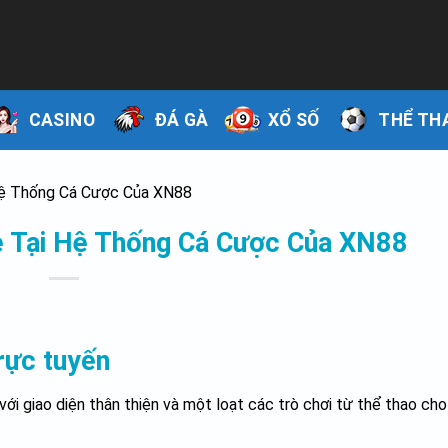
CASINO
ĐÁ GÀ
XỔ SỐ
THỂ TH
Hệ Thống Cá Cược Của XN88
e Tại Hệ Thống Cá Cược Của XN88
rực tuyến
với giao diện thân thiện và một loạt các trò chơi từ thể thao ch