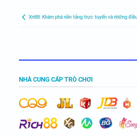
Xn88: Khám phá nền tảng trực tuyến và những điều
NHÀ CUNG CẤP TRÒ CHƠI