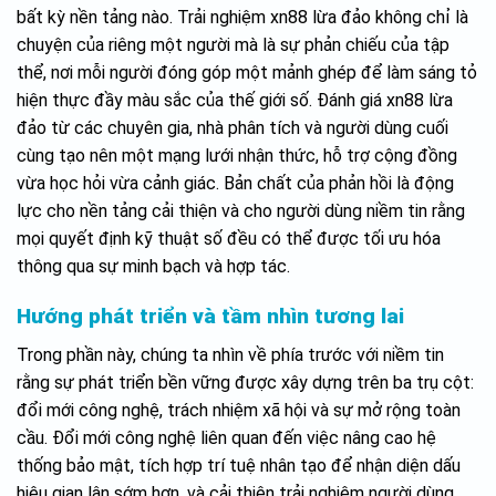
bất kỳ nền tảng nào. Trải nghiệm xn88 lừa đảo không chỉ là
chuyện của riêng một người mà là sự phản chiếu của tập
thể, nơi mỗi người đóng góp một mảnh ghép để làm sáng tỏ
hiện thực đầy màu sắc của thế giới số. Đánh giá xn88 lừa
đảo từ các chuyên gia, nhà phân tích và người dùng cuối
cùng tạo nên một mạng lưới nhận thức, hỗ trợ cộng đồng
vừa học hỏi vừa cảnh giác. Bản chất của phản hồi là động
lực cho nền tảng cải thiện và cho người dùng niềm tin rằng
mọi quyết định kỹ thuật số đều có thể được tối ưu hóa
thông qua sự minh bạch và hợp tác.
Hướng phát triển và tầm nhìn tương lai
Trong phần này, chúng ta nhìn về phía trước với niềm tin
rằng sự phát triển bền vững được xây dựng trên ba trụ cột:
đổi mới công nghệ, trách nhiệm xã hội và sự mở rộng toàn
cầu. Đổi mới công nghệ liên quan đến việc nâng cao hệ
thống bảo mật, tích hợp trí tuệ nhân tạo để nhận diện dấu
hiệu gian lận sớm hơn, và cải thiện trải nghiệm người dùng