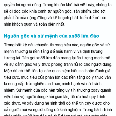
quyền lợi người dùng. Trong khuôn khổ bài viết này, chúng ta
sẽ đi dọc các khía cạnh từ nguồn gốc, sản phẩm, cho tới
phản hồi của cộng đồng và kế hoạch phát triển để có cái
nhìn khách quan và toàn diện nhất.
Nguồn gốc và sứ mệnh của xn88 lừa đảo
Trong bất kỳ câu chuyện thương hiệu nào, nguồn gốc và sứ
mệnh thường là nền tảng để hiểu hành vi và định hướng
tương lai. Tên gọi xn88 lừa đảo mang lại ấn tượng mạnh mẽ
về sự cảnh giác và ý thức phòng tránh rủi ro cho người dùng.
Mặc dù có thể tồn tại các quan niệm hiểu sai hoặc đánh giá
tiêu cực, mục tiêu của phần lớn các nền tảng có ý thức vẫn
là cung cấp trải nghiệm an toàn, minh bạch và có trách
nhiệm. Sứ mệnh của các nền tảng uy tín thường xoay quanh
việc bảo vệ người dùng khỏi gian lận, tối ưu hoá quy trình
xác thực, và xây dựng hệ sinh thái có thể tin cậy được cho
cả người mới và người dùng có kinh nghiệm. Trong hành trình