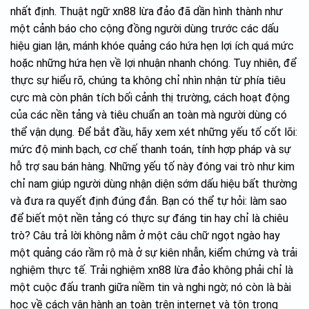
nhất định. Thuật ngữ xn88 lừa đảo đã dần hình thành như
một cảnh báo cho cộng đồng người dùng trước các dấu
hiệu gian lận, mánh khóe quảng cáo hứa hẹn lợi ích quá mức
hoặc những hứa hẹn về lợi nhuận nhanh chóng. Tuy nhiên, để
thực sự hiểu rõ, chúng ta không chỉ nhìn nhận từ phía tiêu
cực mà còn phân tích bối cảnh thị trường, cách hoạt động
của các nền tảng và tiêu chuẩn an toàn mà người dùng có
thể vận dụng. Để bắt đầu, hãy xem xét những yếu tố cốt lõi:
mức độ minh bạch, cơ chế thanh toán, tính hợp pháp và sự
hỗ trợ sau bán hàng. Những yếu tố này đóng vai trò như kim
chỉ nam giúp người dùng nhận diện sớm dấu hiệu bất thường
và đưa ra quyết định đúng đắn. Bạn có thể tự hỏi: làm sao
để biết một nền tảng có thực sự đáng tin hay chỉ là chiêu
trò? Câu trả lời không nằm ở một câu chữ ngọt ngào hay
một quảng cáo rầm rộ mà ở sự kiên nhẫn, kiểm chứng và trải
nghiệm thực tế. Trải nghiệm xn88 lừa đảo không phải chỉ là
một cuộc đấu tranh giữa niềm tin và nghi ngờ; nó còn là bài
học về cách vận hành an toàn trên internet và tôn trọng