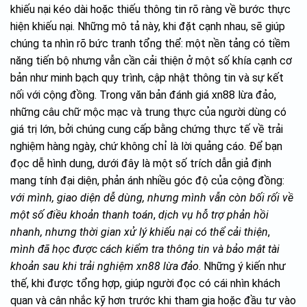
khiếu nại kéo dài hoặc thiếu thông tin rõ ràng về bước thực
hiện khiếu nại. Những mô tả này, khi đặt cạnh nhau, sẽ giúp
chúng ta nhìn rõ bức tranh tổng thể: một nền tảng có tiềm
năng tiến bộ nhưng vẫn cần cải thiện ở một số khía cạnh cơ
bản như minh bạch quy trình, cập nhật thông tin và sự kết
nối với cộng đồng. Trong văn bản đánh giá xn88 lừa đảo,
những câu chữ mộc mạc và trung thực của người dùng có
giá trị lớn, bởi chúng cung cấp bằng chứng thực tế về trải
nghiệm hàng ngày, chứ không chỉ là lời quảng cáo. Để bạn
đọc dễ hình dung, dưới đây là một số trích dẫn giả định
mang tính đại diện, phản ánh nhiều góc độ của cộng đồng:
với mình, giao diện dễ dùng, nhưng mình vẫn còn bối rối về
một số điều khoản thanh toán
,
dịch vụ hỗ trợ phản hồi
nhanh, nhưng thời gian xử lý khiếu nại có thể cải thiện
,
mình đã học được cách kiểm tra thông tin và bảo mật tài
khoản sau khi trải nghiệm xn88 lừa đảo
. Những ý kiến như
thế, khi được tổng hợp, giúp người đọc có cái nhìn khách
quan và cân nhắc kỹ hơn trước khi tham gia hoặc đầu tư vào