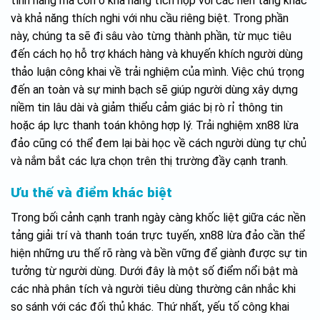
tính năng mà còn ở khả năng tích hợp với các nền tảng khác
và khả năng thích nghi với nhu cầu riêng biệt. Trong phần
này, chúng ta sẽ đi sâu vào từng thành phần, từ mục tiêu
đến cách họ hỗ trợ khách hàng và khuyến khích người dùng
thảo luận công khai về trải nghiệm của mình. Việc chú trọng
đến an toàn và sự minh bạch sẽ giúp người dùng xây dựng
niềm tin lâu dài và giảm thiểu cảm giác bị rò rỉ thông tin
hoặc áp lực thanh toán không hợp lý. Trải nghiệm xn88 lừa
đảo cũng có thể đem lại bài học về cách người dùng tự chủ
và nắm bắt các lựa chọn trên thị trường đầy cạnh tranh.
Ưu thế và điểm khác biệt
Trong bối cảnh cạnh tranh ngày càng khốc liệt giữa các nền
tảng giải trí và thanh toán trực tuyến, xn88 lừa đảo cần thể
hiện những ưu thế rõ ràng và bền vững để giành được sự tin
tưởng từ người dùng. Dưới đây là một số điểm nổi bật mà
các nhà phân tích và người tiêu dùng thường cân nhắc khi
so sánh với các đối thủ khác. Thứ nhất, yếu tố công khai